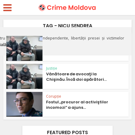
TAG - NICU ŞENDREA
ru apărarea justiției independente, libertății presei și victimelor
Corupție
ială"
VIDEO// Avocatul Terioşchin
bagă mâna în foc pentru...
Justiție
Vânătoare de avocaţi la
Chişinău. Încă doi apărători...
Corupție
Fostul „procuror al activiştilor
incomozi” a ajuns...
FEATURED POSTS