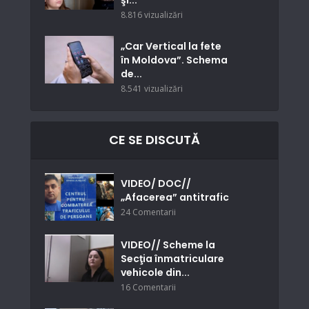
şi...
8.816 vizualizări
„Car Vertical la fete
în Moldova”. Schema
de...
8.541 vizualizări
CE SE DISCUTĂ
VIDEO/ DOC//
„Afacerea” antitrafic
24 Comentarii
VIDEO// Scheme la
Secţia înmatriculare
vehicole din...
16 Comentarii