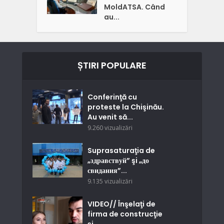
MoldATSA. Când
au...
ȘTIRI POPULARE
Conferinţă cu
proteste la Chişinău.
Au venit să...
9.260 vizualizări
Suprasaturaţia de
„здравствуй” şi „до
свидания”...
9.135 vizualizări
VIDEO// Înşelaţi de
firma de construcţie