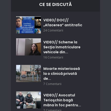
CE SE DISCUTĂ
VIDEO/ DOC//
„Afacerea” antitrafic
24 Comentarii
VIDEO// Scheme la
Secţia înmatriculare
vehicole din...
16 Comentarii
Moarte misterioasă
la o clinică privată
de...
7 Comentarii
VIDEO// Avocatul
Terioşchin bagă
mâna în foc pentru...
7 Comentarii