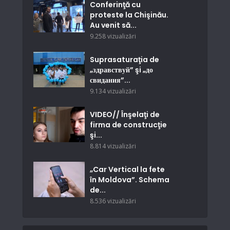
Conferinţă cu
proteste la Chişinău.
Au venit să...
9.258 vizualizări
Suprasaturaţia de
„здравствуй” şi „до
свидания”...
9.134 vizualizări
VIDEO// Înşelaţi de
firma de construcţie
şi...
8.814 vizualizări
„Car Vertical la fete
în Moldova”. Schema
de...
8.536 vizualizări