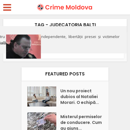
TAG - JUDECATORIA BALTI
ru apărarea justiției independente, libertății presei și victimelor
Justiție
ială"
VIDEO/DOC// Justiţie selectivă
la Bălţi. Judecătorul...
FEATURED POSTS
Un nou proiect
dubios al Nataliei
Morari. O echipă...
Misterul permiselor
de conducere. Cum
au ajuns...