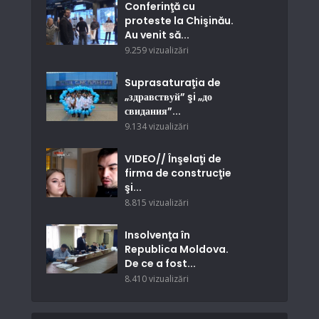
Conferinţă cu
proteste la Chişinău.
Au venit să...
9.259 vizualizări
Suprasaturaţia de
„здравствуй” şi „до
свидания”...
9.134 vizualizări
VIDEO// Înşelaţi de
firma de construcţie
şi...
8.815 vizualizări
Insolvenţa în
Republica Moldova.
De ce a fost...
8.410 vizualizări