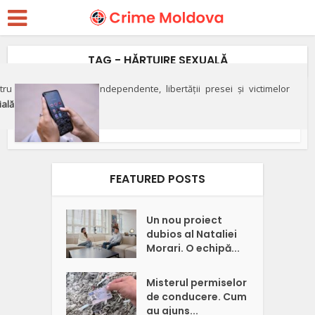
TAG - HĂRŢUIRE SEXUALĂ
ru apărarea justiției independente, libertății presei și victimelor
Crimă
ială"
„Car Vertical la fete în
Moldova”. Schema de făcut...
FEATURED POSTS
Un nou proiect
dubios al Nataliei
Morari. O echipă...
Misterul permiselor
de conducere. Cum
au ajuns...