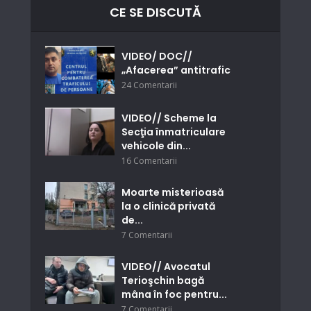
CE SE DISCUTĂ
VIDEO/ DOC//
„Afacerea” antitrafic
24 Comentarii
VIDEO// Scheme la
Secţia înmatriculare
vehicole din...
16 Comentarii
Moarte misterioasă
la o clinică privată
de...
7 Comentarii
VIDEO// Avocatul
Terioşchin bagă
mâna în foc pentru...
7 Comentarii