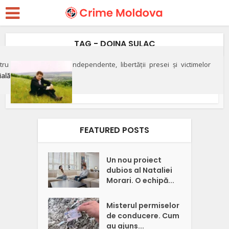
TAG - DOINA SULAC
ru apărarea justiției independente, libertății presei și victimelor
Investigații
ială"
Casa-muzeu a rapsodului
Nicolae Sulac, părăsită în...
FEATURED POSTS
Un nou proiect
dubios al Nataliei
Morari. O echipă...
Misterul permiselor
de conducere. Cum
au ajuns...