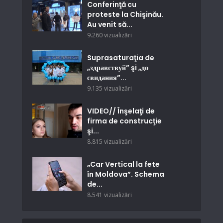
Conferinţă cu
proteste la Chişinău.
Au venit să...
9.260 vizualizări
Suprasaturaţia de
„здравствуй” şi „до
свидания”...
9.135 vizualizări
VIDEO// Înşelaţi de
firma de construcţie
şi...
8.815 vizualizări
„Car Vertical la fete
în Moldova”. Schema
de...
8.541 vizualizări