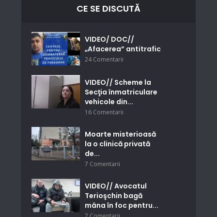
CE SE DISCUTĂ
VIDEO/ DOC//
„Afacerea” antitrafic
24 Comentarii
VIDEO// Scheme la
Secţia înmatriculare
vehicole din...
16 Comentarii
Moarte misterioasă
la o clinică privată
de...
7 Comentarii
VIDEO// Avocatul
Terioşchin bagă
mâna în foc pentru...
7 Comentarii