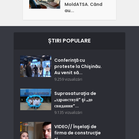
MoldATSA. Când
au...
ȘTIRI POPULARE
Conferinţă cu
proteste la Chişinău.
Au venit să...
9.259 vizualizări
Suprasaturaţia de
„здравствуй” şi „до
свидания”...
9.135 vizualizări
VIDEO// Înşelaţi de
firma de construcţie