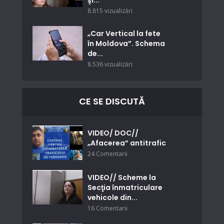
şi...
8.815 vizualizări
„Car Vertical la fete
în Moldova”. Schema
de...
8.536 vizualizări
CE SE DISCUTĂ
VIDEO/ DOC//
„Afacerea” antitrafic
24 Comentarii
VIDEO// Scheme la
Secţia înmatriculare
vehicole din...
16 Comentarii