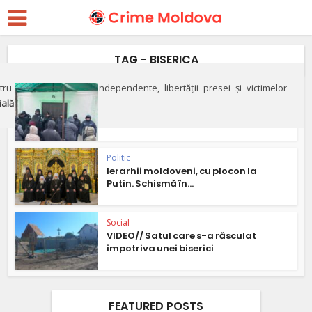
TAG - BISERICA
ru apărarea justiției independente, libertății presei și victimelor
Social
ială"
Violenţă şi sfidare a legii într-
un lăcaş de cult...
Politic
Ierarhii moldoveni, cu plocon la
Putin. Schismă în...
Social
VIDEO// Satul care s-a răsculat
împotriva unei biserici
FEATURED POSTS