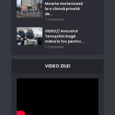
Moarte misterioasă
la o clinică privată
de...
7 Comentarii
VIDEO// Avocatul
Terioşchin bagă
mâna în foc pentru...
7 Comentarii
VIDEO ZILEI