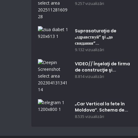
9.257 vizualizări
Suprasaturaţia de
„здравствуй” şi „до
свидания”...
9.132 vizualizări
VIDEO// Înşelaţi de firma
de construcţie şi...
8.814 vizualizări
„Car Vertical la fete în
Moldova”. Schema de...
8.535 vizualizări