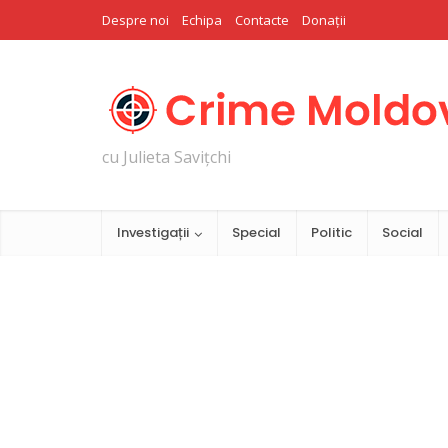
Despre noi
Echipa
Contacte
Donații
cu Julieta Savițchi
Investigații
Special
Politic
Social