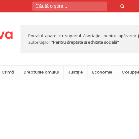
Portalul apare cu suportul Asociației pentru apărarea jus
autorităților
"Pentru dreptate și echitate socială"
Crimă
Drepturile omului
Justiție
Economie
Corupți