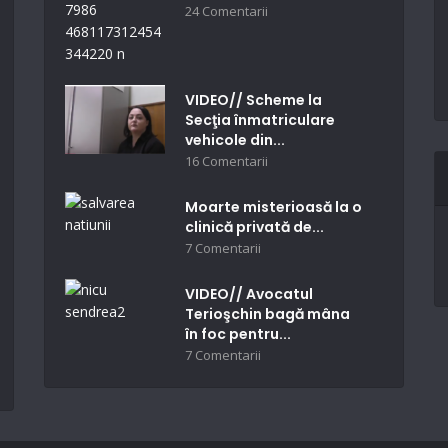
24 Comentarii
VIDEO// Scheme la
Secţia înmatriculare
vehicole din...
16 Comentarii
Moarte misterioasă la o
clinică privată de...
7 Comentarii
VIDEO// Avocatul
Terioşchin bagă mâna
în foc pentru...
7 Comentarii