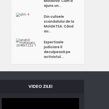
Moldova. Cum a
ajuns un...
Din culisele
scandalului de la
MoldATSA. Când
au...
Expertizele
judiciare îl
deculpează pe
activistul...
VIDEO ZILEI