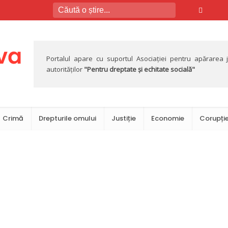
Portalul apare cu suportul Asociației pentru apărarea jus
autorităților
"Pentru dreptate și echitate socială"
Crimă
Drepturile omului
Justiție
Economie
Corupți