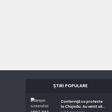
ȘTIRI POPULARE
Conferinţă cu proteste
la Chişinău. Au venit să...
9.258 vizualizări