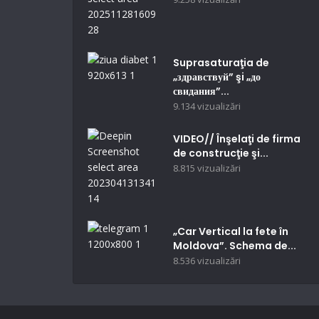
Suprasaturaţia de
„здравствуй” şi „до
свидания”...
9.134 vizualizări
VIDEO// Înşelaţi de firma
de construcţie şi...
8.815 vizualizări
„Car Vertical la fete în
Moldova”. Schema de...
8.536 vizualizări