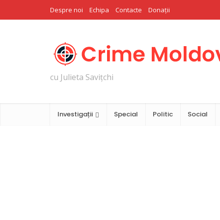
Despre noi
Echipa
Contacte
Donații
cu Julieta Savițchi
Investigații
Special
Politic
Social