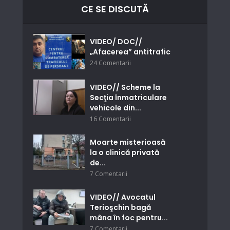
CE SE DISCUTĂ
VIDEO/ DOC//
„Afacerea” antitrafic
24 Comentarii
VIDEO// Scheme la
Secţia înmatriculare
vehicole din...
16 Comentarii
Moarte misterioasă
la o clinică privată
de...
7 Comentarii
VIDEO// Avocatul
Terioşchin bagă
mâna în foc pentru...
7 Comentarii