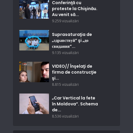
Conferinţă cu
proteste la Chişinău.
Au venit să...
9.259 vizualizări
Suprasaturaţia de
„здравствуй” şi „до
свидания”...
9.135 vizualizări
VIDEO// Înşelaţi de
firma de construcţie
şi...
8.815 vizualizări
„Car Vertical la fete
în Moldova”. Schema
de...
8.536 vizualizări