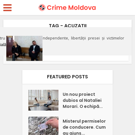
TAG - ACUZATII
ru apărarea justiției independente, libertății presei și victimelor
Social
ială"
VIDEO// Magistrata, învinuită
de tatăl vitreg că îl dă...
FEATURED POSTS
Un nou proiect
dubios al Nataliei
Morari. O echipă...
Misterul permiselor
de conducere. Cum
au ajuns...